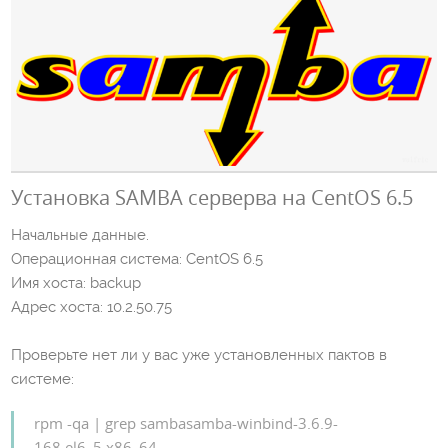
Установка SAMBA серверва на CentOS 6.5
Начальные данные.
Операционная система: CentOS 6.5
Имя хоста: backup
Адрес хоста: 10.2.50.75
Проверьте нет ли у вас уже установленных пактов в
системе:
rpm -qa | grep sambasamba-winbind-3.6.9-
168.el6_5.x86_64