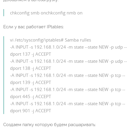
chkconfig smb onchkconfig nmb on
Если у вас работает IPtables:
vi /etc/sysconfig/iptables# Samba rulles
-A INPUT -s 192.168.1.0/24 -m state --state NEW -p udp --
dport 137 -j ACCEPT
-A INPUT -s 192.168.1.0/24 -m state --state NEW -p udp --
dport 138 -j ACCEPT
-A INPUT -s 192.168.1.0/24 -m state --state NEW -p tcp --
dport 139 -j ACCEPT
-A INPUT -s 192.168.1.0/24 -m state --state NEW -p tcp --
dport 445 -j ACCEPT
-A INPUT -s 192.168.1.0/24 -m state --state NEW -p tcp --
dport 901 -j ACCEPT
Создаем папку которую будем расшаривать: