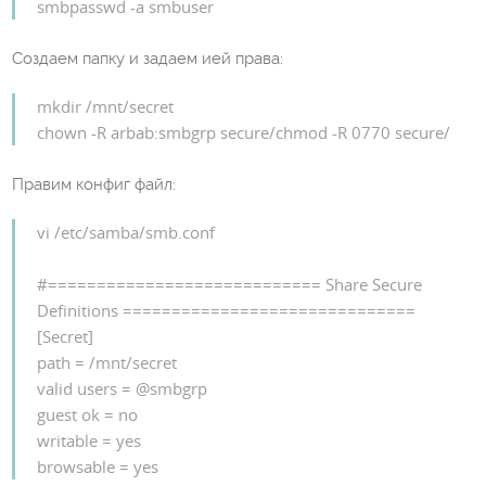
smbpasswd -a smbuser
Создаем папку и задаем ией права:
mkdir /mnt/secret
chown -R arbab:smbgrp secure/chmod -R 0770 secure/
Правим конфиг файл:
vi /etc/samba/smb.conf
#============================ Share Secure
Definitions ==============================
[Secret]
path = /mnt/secret
valid users = @smbgrp
guest ok = no
writable = yes
browsable = yes