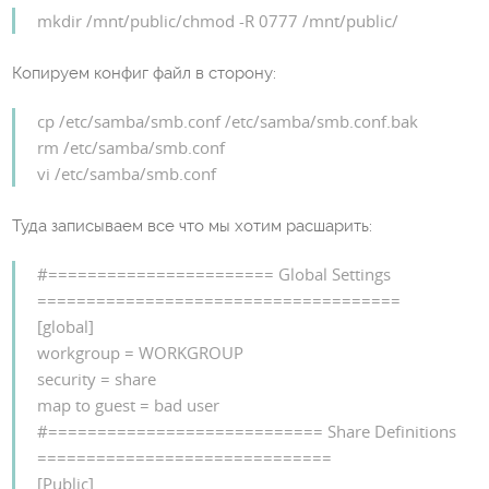
mkdir /mnt/public/chmod -R 0777 /mnt/public/
Копируем конфиг файл в сторону:
cp /etc/samba/smb.conf /etc/samba/smb.conf.bak
rm /etc/samba/smb.conf
vi /etc/samba/smb.conf
Туда записываем все что мы хотим расшарить:
#======================= Global Settings
=====================================
[global]
workgroup = WORKGROUP
security = share
map to guest = bad user
#============================ Share Definitions
==============================
[Public]